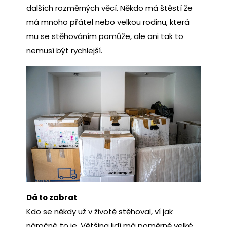
dalších rozměrných věcí. Někdo má štěstí že
má mnoho přátel nebo velkou rodinu, která
mu se stěhováním pomůže, ale ani tak to
nemusí být rychlejší.
Dá to zabrat
Kdo se někdy už v životě stěhoval, ví jak
náročné to je. Většina lidí má poměrně velké