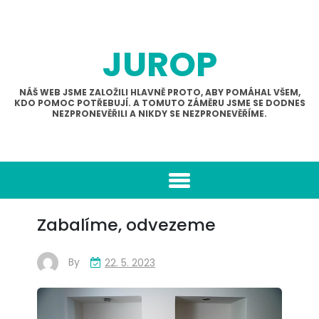
Skip
to
content
JUROP
NÁŠ WEB JSME ZALOŽILI HLAVNĚ PROTO, ABY POMÁHAL VŠEM,
KDO POMOC POTŘEBUJÍ. A TOMUTO ZÁMĚRU JSME SE DODNES
NEZPRONEVĚŘILI A NIKDY SE NEZPRONEVĚŘÍME.
Zabalíme, odvezeme
By
22. 5. 2023