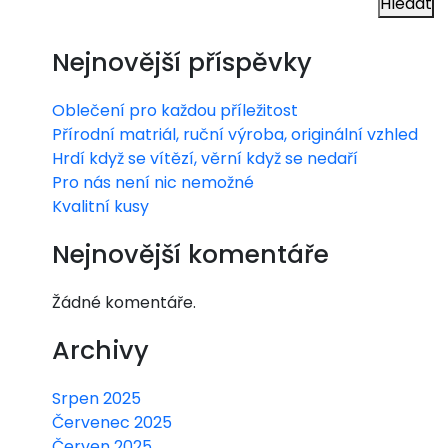
Hledat
příl
ežit
Nejnovější příspěvky
osti
Oblečení pro každou příležitost
její
Přírodní matriál, ruční výroba, originální vzhled
Hrdí když se vítězí, věrní když se nedaří
ch
Pro nás není nic nemožné
jme
Kvalitní kusy
nin
Nejnovější komentáře
Žádné komentáře.
Archivy
Srpen 2025
Červenec 2025
Červen 2025