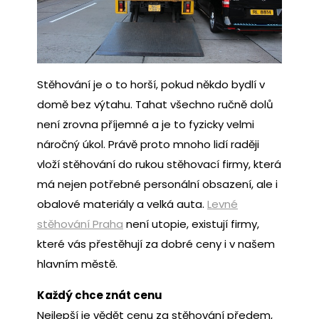
Stěhování je o to horší, pokud někdo bydlí v
domě bez výtahu. Tahat všechno ručně dolů
není zrovna příjemné a je to fyzicky velmi
náročný úkol. Právě proto mnoho lidí raději
vloží stěhování do rukou stěhovací firmy, která
má nejen potřebné personální obsazení, ale i
obalové materiály a velká auta.
Levné
stěhování Praha
není utopie, existují firmy,
které vás přestěhují za dobré ceny i v našem
hlavním městě.
Každý chce znát cenu
Nejlepší je vědět cenu za stěhování předem,