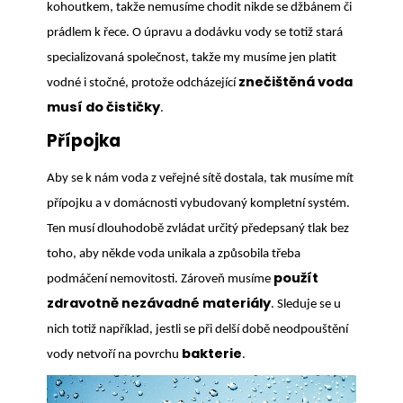
kohoutkem, takže nemusíme chodit nikde se džbánem či
prádlem k řece. O úpravu a dodávku vody se totiž stará
specializovaná společnost, takže my musíme jen platit
znečištěná voda
vodné i stočné, protože odcházející
musí do čističky
.
Přípojka
Aby se k nám voda z veřejné sítě dostala, tak musíme mít
přípojku a v domácnosti vybudovaný kompletní systém.
Ten musí dlouhodobě zvládat určitý předepsaný tlak bez
toho, aby někde voda unikala a způsobila třeba
použít
podmáčení nemovitosti. Zároveň musíme
zdravotně nezávadné materiály
. Sleduje se u
nich totiž například, jestli se při delší době neodpouštění
bakterie
vody netvoří na povrchu
.