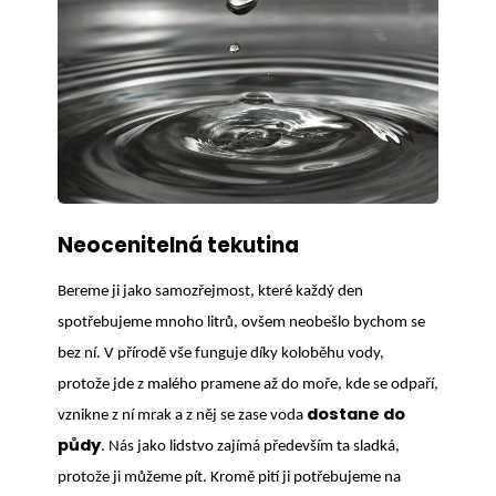
Neocenitelná tekutina
Bereme ji jako samozřejmost, které každý den
spotřebujeme mnoho litrů, ovšem neobešlo bychom se
bez ní. V přírodě vše funguje díky koloběhu vody,
protože jde z malého pramene až do moře, kde se odpaří,
dostane do
vznikne z ní mrak a z něj se zase voda
půdy
. Nás jako lidstvo zajímá především ta sladká,
protože ji můžeme pít. Kromě pití ji potřebujeme na