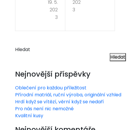
19. 5.
202
třit
odv
202
3
při
eze
3
rek
me
ons
tru
Hledat
kci
Hledat
do
Nejnovější příspěvky
mu
Oblečení pro každou příležitost
Přírodní matriál, ruční výroba, originální vzhled
Hrdí když se vítězí, věrní když se nedaří
Pro nás není nic nemožné
Kvalitní kusy
Nejnovější komentáře