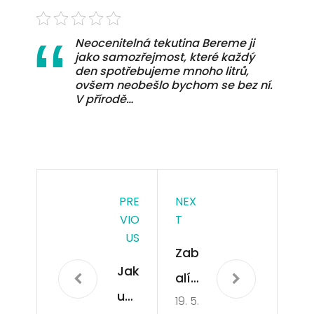
Neocenitelná tekutina Bereme ji
jako samozřejmost, které každý
den spotřebujeme mnoho litrů,
ovšem neobešlo bychom se bez ní.
V přírodě…
PRE
NEX
VIO
T
US
Zab
Jak
alí
uše
19. 5.
me,