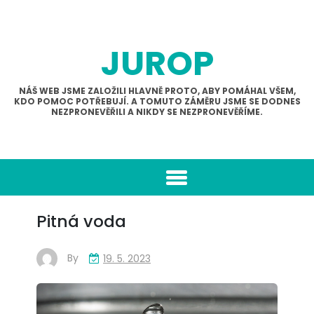
Skip
to
content
JUROP
NÁŠ WEB JSME ZALOŽILI HLAVNĚ PROTO, ABY POMÁHAL VŠEM,
KDO POMOC POTŘEBUJÍ. A TOMUTO ZÁMĚRU JSME SE DODNES
NEZPRONEVĚŘILI A NIKDY SE NEZPRONEVĚŘÍME.
Pitná voda
By
19. 5. 2023