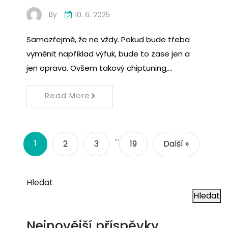
By
10. 6. 2025
Samozřejmě, že ne vždy. Pokud bude třeba
vyměnit například výfuk, bude to zase jen a
jen oprava. Ovšem takový chiptuning,…
Read More
…
1
2
3
19
Další »
Hledat
Hledat
Nejnovější příspěvky