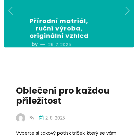
Hrdí když se vítězí,
věrní když se nedaří
by
17. 7. 2025
Oblečení pro každou
příležitost
By
2. 8. 2025
Vyberte si takový potisk triček, který se vám