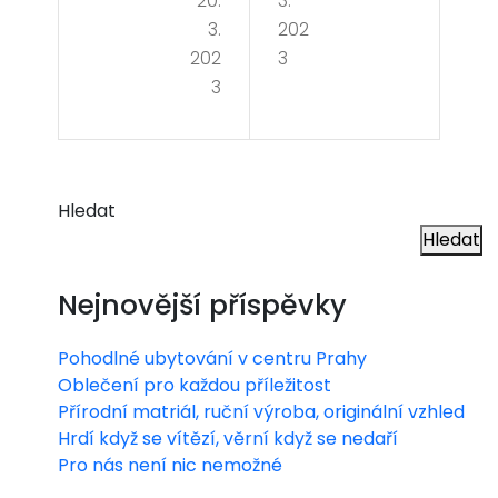
20.
3.
y
te
3.
202
refl
kob
202
3
exo
3
erc
logi
ovo
e
u
po
Hledat
pár
Hledat
chy
ty
títe
Nejnovější příspěvky
i z
Pohodlné ubytování v centru Prahy
You
Oblečení pro každou příležitost
Tub
Přírodní matriál, ruční výroba, originální vzhled
Hrdí když se vítězí, věrní když se nedaří
e
Pro nás není nic nemožné