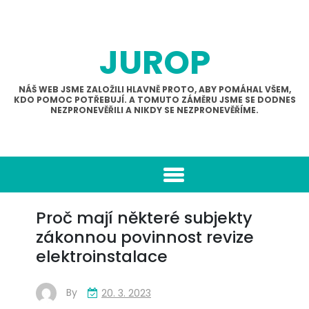
Skip
to
content
JUROP
NÁŠ WEB JSME ZALOŽILI HLAVNĚ PROTO, ABY POMÁHAL VŠEM,
KDO POMOC POTŘEBUJÍ. A TOMUTO ZÁMĚRU JSME SE DODNES
NEZPRONEVĚŘILI A NIKDY SE NEZPRONEVĚŘÍME.
Proč mají některé subjekty
zákonnou povinnost revize
elektroinstalace
By
20. 3. 2023