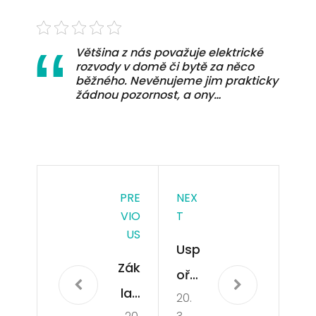
Většina z nás považuje elektrické
rozvody v domě či bytě za něco
běžného. Nevěnujeme jim prakticky
žádnou pozornost, a ony…
PRE
NEX
VIO
T
US
Usp
Zák
ořá
lad
20.
dej