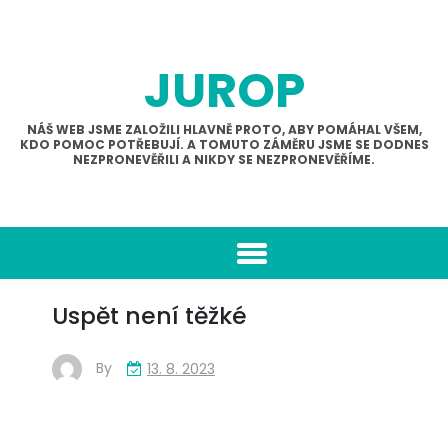
Skip
to
content
JUROP
NÁŠ WEB JSME ZALOŽILI HLAVNĚ PROTO, ABY POMÁHAL VŠEM,
KDO POMOC POTŘEBUJÍ. A TOMUTO ZÁMĚRU JSME SE DODNES
NEZPRONEVĚŘILI A NIKDY SE NEZPRONEVĚŘÍME.
Uspět není těžké
By
13. 8. 2023