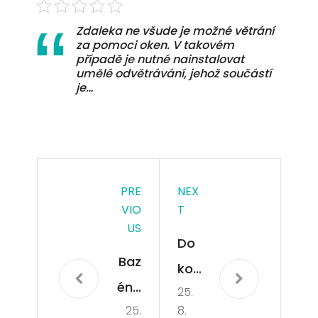
Zdaleka ne všude je možné větrání
za pomoci oken. V takovém
případě je nutné nainstalovat
umělé odvětrávání, jehož součástí
je…
PRE
NEX
VIO
T
US
Do
Baz
kon
éno
25.
alý
25.
8.
vé