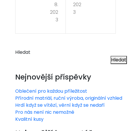
trá
8.
202
do
vní
202
3
bro
3
k
dru
žst
ví
Hledat
Hledat
Nejnovější příspěvky
Oblečení pro každou příležitost
Přírodní matriál, ruční výroba, originální vzhled
Hrdí když se vítězí, věrní když se nedaří
Pro nás není nic nemožné
Kvalitní kusy