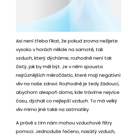
Asi není třeba říkat, že pokud zrovna nežijete
vysoko v horách někde na samotě, tak
vzduch, který dýcháme, rozhodně není tak
čistý, jak by měl být. Je v něm spousta
nejrůznějších mikročástic, které mají negativní
vliv na naše zdraví. Rozhodně je tedy žádoucí,
abychom alespoň doma, kde trávíme nejvíce
času, dýchali co nejlepší vzduch. To má velký
vliv mimo jiné také na astmatiky.
A právě s tím nám mohou vzduchové filtry
pomoci. Jednoduše řečeno, nasátý vzduch,