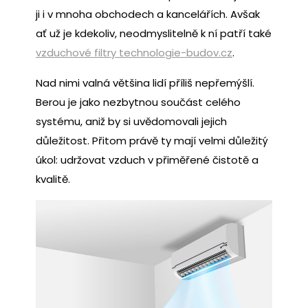
ji i v mnoha obchodech a kancelářích. Avšak
ať už je kdekoliv, neodmyslitelně k ní patří také
vzduchové filtry technologie-budov.cz
.
Nad nimi valná většina lidí příliš nepřemýšlí.
Berou je jako nezbytnou součást celého
systému, aniž by si uvědomovali jejich
důležitost. Přitom právě ty mají velmi důležitý
úkol: udržovat vzduch v přiměřené čistotě a
kvalitě.