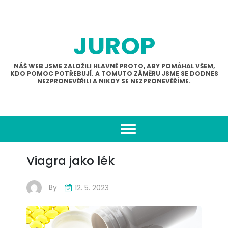
Skip
to
content
JUROP
NÁŠ WEB JSME ZALOŽILI HLAVNĚ PROTO, ABY POMÁHAL VŠEM,
KDO POMOC POTŘEBUJÍ. A TOMUTO ZÁMĚRU JSME SE DODNES
NEZPRONEVĚŘILI A NIKDY SE NEZPRONEVĚŘÍME.
Viagra jako lék
By
12. 5. 2023