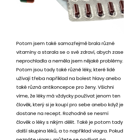
Potom jsem také samozřejmě brala různé
vitamíny a starala se o své zdraví, abych zase
neprochladla a neměla jsem nějaké problémy.
Potom jsou tady také různé léky, které lidé
užívají třeba například na bolest hlavy anebo
také různá antikoncepce pro ženy. Všichni
víme, že léky má vždycky používat jenom ten
člověk, který si je koupí pro sebe anebo když je
dostane na recept. Rozhodně se nesmí
člověk o léky s nikým dělit. Také je potom tady
další skupina léků, a to například viagra. Pokud
neznáte viagru, můžete se podívat na