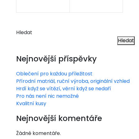
jso
čít
u
ač
důl
ové
Hledat
ežit
Hledat
hry
é
?
Nejnovější příspěvky
Oblečení pro každou příležitost
Přírodní matriál, ruční výroba, originální vzhled
Hrdí když se vítězí, věrní když se nedaří
Pro nás není nic nemožné
Kvalitní kusy
Nejnovější komentáře
Žádné komentáře.