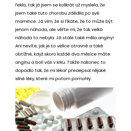
řekla, tak já jsem se kolikrát už myslela, že
jsem také tuto chorobu zdědila po své
mamince. Já vím, že si říkáte, že to může být
jenom náhoda, ale věřte mi, že tak velká
náhoda to nebyla. Já stále také měla angíny!
Ani nevíte, jak je to velice otravné a také
obtížné, když skoro každé dva měsíce máte
angínu a bolí vás v krku. Takže nakonec to
dopadlo tak, že mi lékař předepsal nějaké
silné léky, které mi potom pomohly.