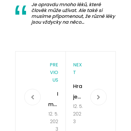
Je opravdu mnoho léků, které
člověk může užívat. Ale také si
musíme připomenout, že různé léky
jsou vždycky na něco…
PRE
NEX
VIO
T
US
Hra
I
jete
mal
12. 5.
rád
12. 5.
202
ičk
i
202
3
osti
po
3