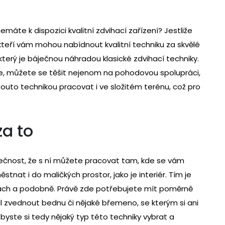
áte k dispozici kvalitní zdvihací zařízení? Jestliže
 kteří vám mohou nabídnout kvalitní techniku za skvělé
 který je báječnou náhradou klasické zdvihací techniky.
te, můžete se těšit nejenom na pohodovou spolupráci,
touto technikou pracovat i ve složitém terénu, což pro
za to
tečnost, že s ní můžete pracovat tam, kde se vám
stnat i do maličkých prostor, jako je interiér. Tím je
lách a podobně. Právě zde potřebujete mít poměrně
zal zvednout bednu či nějaké břemeno, se kterým si ani
byste si tedy nějaký typ této techniky vybrat a