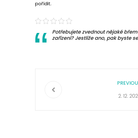
pořídit.
Potřebujete zvednout nějaké břemen
zařízení? Jestliže ano, pak byste s
PREVIOU
2. 12. 20