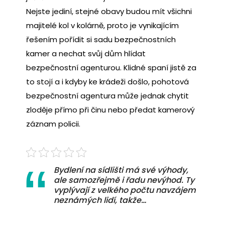
Nejste jediní, stejné obavy budou mít všichni
majitelé kol v kolárně, proto je vynikajícím
řešením pořídit si sadu bezpečnostních
kamer a nechat svůj dům hlídat
bezpečnostní agenturou. Klidné spaní jistě za
to stojí a i kdyby ke krádeži došlo, pohotová
bezpečnostní agentura může jednak chytit
zloděje přímo při činu nebo předat kamerový
záznam policii.
Bydlení na sídlišti má své výhody,
ale samozřejmě i řadu nevýhod. Ty
vyplývají z velkého počtu navzájem
neznámých lidí, takže…