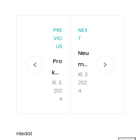
PRE
NEX
VIO
T
US
Neu
Pro
mít
koh
16. 3.
e
16. 3.
202
o je
se
202
4
rekl
upr
4
am
avit
ní
do
ag
ma
Hledat
ent