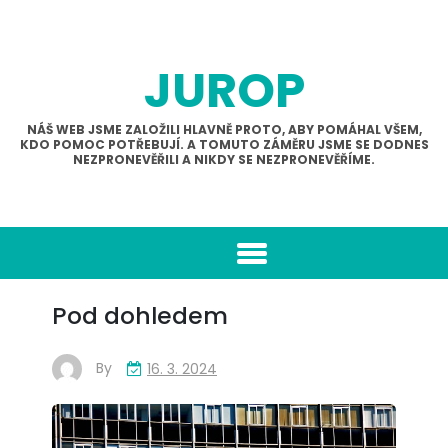
Skip
to
content
JUROP
NÁŠ WEB JSME ZALOŽILI HLAVNĚ PROTO, ABY POMÁHAL VŠEM,
KDO POMOC POTŘEBUJÍ. A TOMUTO ZÁMĚRU JSME SE DODNES
NEZPRONEVĚŘILI A NIKDY SE NEZPRONEVĚŘÍME.
Pod dohledem
By
16. 3. 2024