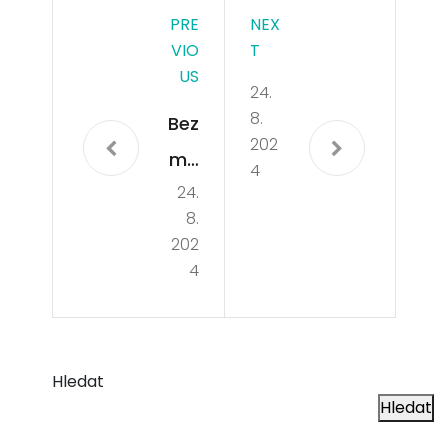
PRE
NEX
VIO
T
US
24.
8.
Bez
202
mo
4
24.
bilu
8.
202
4
Hledat
Hledat