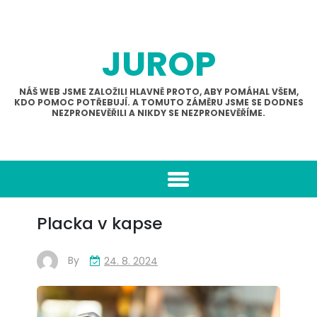
Skip
to
content
JUROP
NÁŠ WEB JSME ZALOŽILI HLAVNĚ PROTO, ABY POMÁHAL VŠEM,
KDO POMOC POTŘEBUJÍ. A TOMUTO ZÁMĚRU JSME SE DODNES
NEZPRONEVĚŘILI A NIKDY SE NEZPRONEVĚŘÍME.
Placka v kapse
By
24. 8. 2024