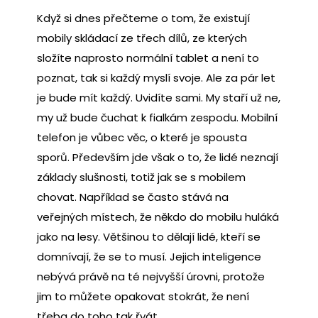
Když si dnes přečteme o tom, že existují
mobily skládací ze třech dílů, ze kterých
složíte naprosto normální tablet a není to
poznat, tak si každý myslí svoje. Ale za pár let
je bude mít každý. Uvidíte sami. My staří už ne,
my už bude čuchat k fialkám zespodu. Mobilní
telefon je vůbec věc, o které je spousta
sporů. Především jde však o to, že lidé neznají
základy slušnosti, totiž jak se s mobilem
chovat. Například se často stává na
veřejných místech, že někdo do mobilu huláká
jako na lesy. Většinou to dělají lidé, kteří se
domnívají, že se to musí. Jejich inteligence
nebývá právě na té nejvyšší úrovni, protože
jim to můžete opakovat stokrát, že není
třeba do toho tak řvát.