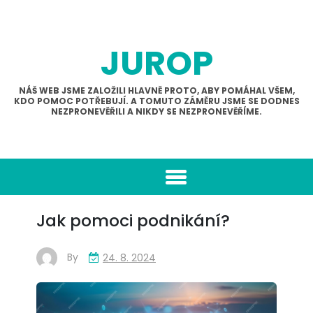
Skip
to
content
JUROP
NÁŠ WEB JSME ZALOŽILI HLAVNĚ PROTO, ABY POMÁHAL VŠEM,
KDO POMOC POTŘEBUJÍ. A TOMUTO ZÁMĚRU JSME SE DODNES
NEZPRONEVĚŘILI A NIKDY SE NEZPRONEVĚŘÍME.
Jak pomoci podnikání?
By
24. 8. 2024