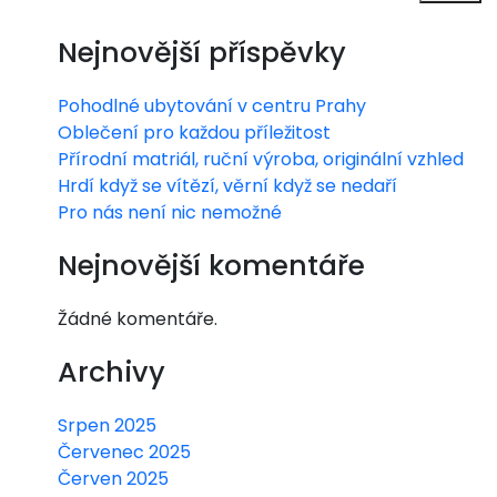
kou
své
ob
Nejnovější příspěvky
po
cho
Pohodlné ubytování v centru Prahy
mo
du
Oblečení pro každou příležitost
cí
Přírodní matriál, ruční výroba, originální vzhled
Me
Hrdí když se vítězí, věrní když se nedaří
dici
Pro nás není nic nemožné
ne
Nejnovější komentáře
–
Žádné komentáře.
dží
ny,
Archivy
bun
Srpen 2025
dy,
Červenec 2025
Červen 2025
mik