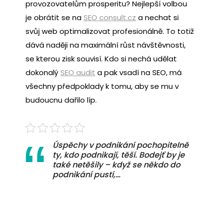
provozovatelům prosperitu? Nejlepší volbou
je obrátit se na
SEO consult.cz
a nechat si
svůj web optimalizovat profesionálně. To totiž
dává naději na maximální růst návštěvnosti,
se kterou zisk souvisí. Kdo si nechá udělat
dokonalý
SEO audit
a pak vsadí na SEO, má
všechny předpoklady k tomu, aby se mu v
budoucnu dařilo líp.
Úspěchy v podnikání pochopitelně
ty, kdo podnikají, těší. Bodejť by je
také netěšily – když se někdo do
podnikání pustí,…