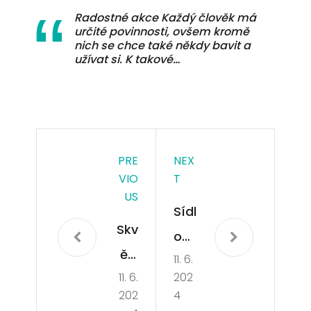
Radostné akce Každý člověk má
určité povinnosti, ovšem kromě
nich se chce také někdy bavit a
užívat si. K takové…
PRE
NEX
VIO
T
US
Sídl
Skv
o
ělé
11. 6.
pro
11. 6.
202
pla
spo
202
4
ván