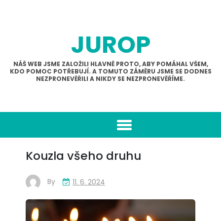
Skip
to
content
JUROP
NÁŠ WEB JSME ZALOŽILI HLAVNĚ PROTO, ABY POMÁHAL VŠEM,
KDO POMOC POTŘEBUJÍ. A TOMUTO ZÁMĚRU JSME SE DODNES
NEZPRONEVĚŘILI A NIKDY SE NEZPRONEVĚŘÍME.
Kouzla všeho druhu
By
11. 6. 2024