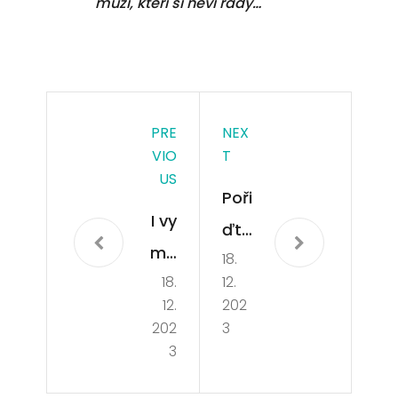
muži, kteří si neví rady…
PRE
NEX
VIO
T
US
Poři
I vy
ďte
mů
18.
si
18.
12.
žet
baz
12.
202
e
én
202
3
zaz
3
ářit