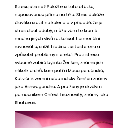
Stresujete se? Položte si tuto otázku,
napasovanou přímo na tělo. Stres dokáže
člověka srazit na kolena a v případě, že je
stres dlouhodobý, může vám to kromě
mnoha jiných vlivů rozkolísat hormonální
rovnováhu, snížit hladinu testosteronu a
způsobit problémy s erekcí. Proti stresu
výborně zabírá bylinka Ženšen, známe jich
několik druhů, kam patří i Maca peruánská,
Kotvičník zemní nebo indický Ženšen známý
jako Ashwagandha. A pro ženy je skvělým
pomocníkem Chřest hroznovitý, známý jako
Shatavari.