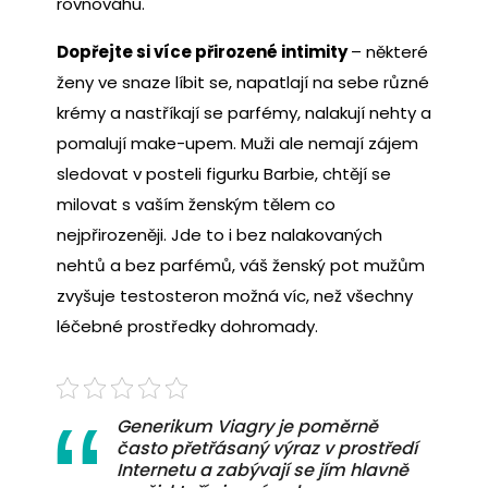
rovnováhu.
Dopřejte si více přirozené intimity
– některé
ženy ve snaze líbit se, napatlají na sebe různé
krémy a nastříkají se parfémy, nalakují nehty a
pomalují make-upem. Muži ale nemají zájem
sledovat v posteli figurku Barbie, chtějí se
milovat s vaším ženským tělem co
nejpřirozeněji. Jde to i bez nalakovaných
nehtů a bez parfémů, váš ženský pot mužům
zvyšuje testosteron možná víc, než všechny
léčebné prostředky dohromady.
Generikum Viagry je poměrně
často přetřásaný výraz v prostředí
Internetu a zabývají se jím hlavně