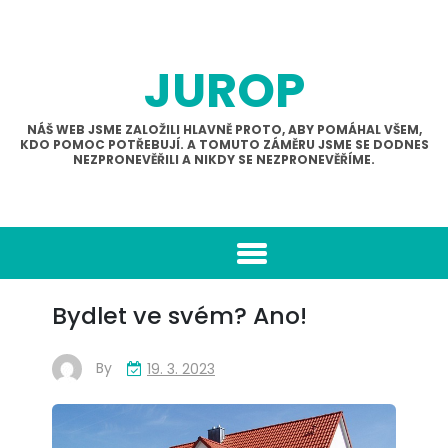
Skip
to
content
JUROP
NÁŠ WEB JSME ZALOŽILI HLAVNĚ PROTO, ABY POMÁHAL VŠEM,
KDO POMOC POTŘEBUJÍ. A TOMUTO ZÁMĚRU JSME SE DODNES
NEZPRONEVĚŘILI A NIKDY SE NEZPRONEVĚŘÍME.
Bydlet ve svém? Ano!
By
19. 3. 2023