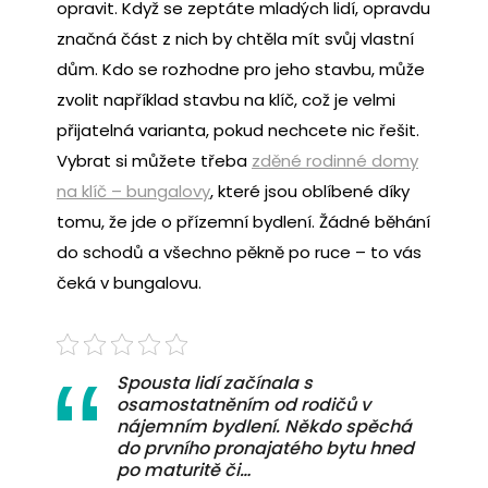
opravit. Když se zeptáte mladých lidí, opravdu
značná část z nich by chtěla mít svůj vlastní
dům. Kdo se rozhodne pro jeho stavbu, může
zvolit například stavbu na klíč, což je velmi
přijatelná varianta, pokud nechcete nic řešit.
Vybrat si můžete třeba
zděné rodinné domy
na klíč – bungalovy
, které jsou oblíbené díky
tomu, že jde o přízemní bydlení. Žádné běhání
do schodů a všechno pěkně po ruce – to vás
čeká v bungalovu.
Spousta lidí začínala s
osamostatněním od rodičů v
nájemním bydlení. Někdo spěchá
do prvního pronajatého bytu hned
po maturitě či…