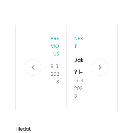
PRE
NEX
VIO
T
US
Jak
19. 3.
ý je
202
19. 3.
dět
3
202
ský
3
pok
ojíč
ek?
Hledat