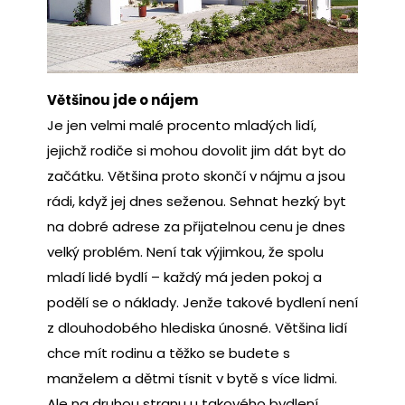
Většinou jde o nájem
Je jen velmi malé procento mladých lidí,
jejichž rodiče si mohou dovolit jim dát byt do
začátku. Většina proto skončí v nájmu a jsou
rádi, když jej dnes seženou. Sehnat hezký byt
na dobré adrese za přijatelnou cenu je dnes
velký problém. Není tak výjimkou, že spolu
mladí lidé bydlí – každý má jeden pokoj a
podělí se o náklady. Jenže takové bydlení není
z dlouhodobého hlediska únosné. Většina lidí
chce mít rodinu a těžko se budete s
manželem a dětmi tísnit v bytě s více lidmi.
Ale na druhou stranu u takového bydlení