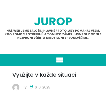
Skip
to
content
JUROP
NÁŠ WEB JSME ZALOŽILI HLAVNĚ PROTO, ABY POMÁHAL VŠEM,
KDO POMOC POTŘEBUJÍ. A TOMUTO ZÁMĚRU JSME SE DODNES
NEZPRONEVĚŘILI A NIKDY SE NEZPRONEVĚŘÍME.
Využijte v každé situaci
By
6. 6. 2025