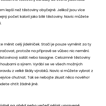
 lepší než těstoviny obyčejné. Jelikož jsou více
ejný počet kalorií jako bílé těstoviny. Navíc můžete
.
e měnit celý jídelníček. Stačí je pouze vyměnit za ty
okračovat, protože na přípravě se vůbec nic nemění.
těstovinový salát nebo lasagne. Celozrnné těstoviny
 houbami a sýrem. Vyrábí se ve všech možných
ravdu z velké škály výrobků. Navíc si můžete vybrat z
jvíce chutnat. Tak se nebojte zkusit něco nového!
dete chtít žádné jiné.
týdně na oběd nebo večeři nějak upravené