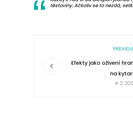
těstoviny. Ačkoliv se to nezdá, s
PREVIOU
Efekty jako oživení hran
na kytar
4. 2. 20