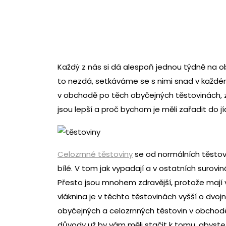
Každý z nás si dá alespoň jednou týdně na ob
to nezdá, setkáváme se s nimi snad v každ
v obchodě po těch obyčejných těstovinách, zk
jsou lepší a proč bychom je měli zařadit do jí
Celozrnné těstoviny
se od normálních těstovi
bílé. V tom jak vypadají a v ostatních surovin
Přesto jsou mnohem zdravější, protože mají v
vláknina je v těchto těstovinách vyšší o dvoj
obyčejných a celozrnných těstovin v obchodě. 
důvody už by vám měli stačit k tomu, abyste 