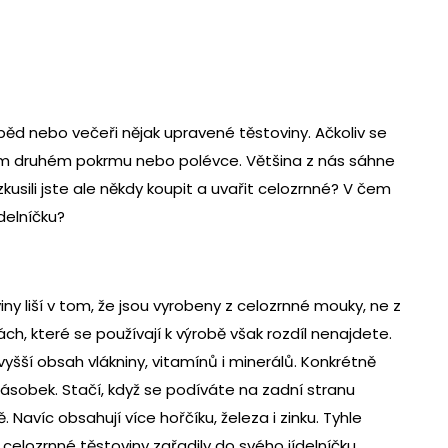
ěd nebo večeři nějak upravené těstoviny. Ačkoliv se
ém druhém pokrmu nebo polévce. Většina z nás sáhne
usili jste ale někdy koupit a uvařit celozrnné? V čem
delníčku?
ny liší v tom, že jsou vyrobeny z celozrnné mouky, ne z
ách, které se používají k výrobě však rozdíl nenajdete.
yšší obsah vlákniny, vitamínů i minerálů. Konkrétně
násobek. Stačí, když se podíváte na zadní stranu
Navíc obsahují více hořčíku, železa i zinku. Tyhle
celozrnné těstoviny zařadily do svého jídelníčku.