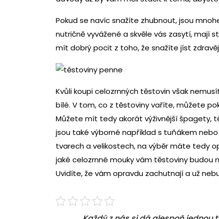
Pokud se navíc snažíte zhubnout, jsou mnohem
nutričně vyvážené a skvěle vás zasytí, mají st
mít dobrý pocit z toho, že snažíte jíst zdravěji
Kvůli koupi celozrnných těstovin však nemusít
bílé. V tom, co z těstoviny vaříte, můžete p
Můžete mít tedy akorát výživnější špagety, 
jsou také výborné například s tuňákem nebo
tvarech a velikostech, na výběr máte tedy op
jaké celozrnné mouky vám těstoviny budou ne
Uvidíte, že vám opravdu zachutnají a už nebu
Každý z nás si dá alespoň jednou 