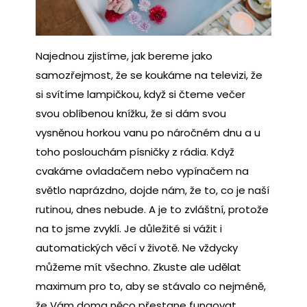
Najednou zjistíme, jak bereme jako
samozřejmost, že se koukáme na televizi, že
si svítíme lampičkou, když si čteme večer
svou oblíbenou knížku, že si dám svou
vysněnou horkou vanu po náročném dnu a u
toho poslouchám písničky z rádia. Když
cvakáme ovladačem nebo vypínačem na
světlo naprázdno, dojde nám, že to, co je naší
rutinou, dnes nebude. A je to zvláštní, protože
na to jsme zvyklí. Je důležité si vážit i
automatických věcí v životě. Ne vždycky
můžeme mít všechno. Zkuste ale udělat
maximum pro to, aby se stávalo co nejméně,
že Vám doma něco přestane fungovat.