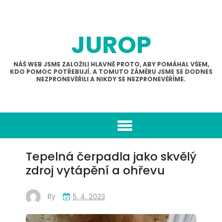
Skip
to
content
JUROP
NÁŠ WEB JSME ZALOŽILI HLAVNĚ PROTO, ABY POMÁHAL VŠEM,
KDO POMOC POTŘEBUJÍ. A TOMUTO ZÁMĚRU JSME SE DODNES
NEZPRONEVĚŘILI A NIKDY SE NEZPRONEVĚŘÍME.
Tepelná čerpadla jako skvělý
zdroj vytápění a ohřevu
By
5. 4. 2023