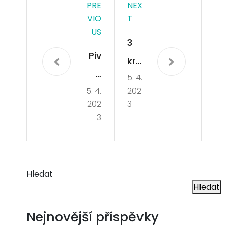
PRE
NEX
VIO
T
US
3
Piv
kro
o
5. 4.
ky
5. 4.
202
pro
k
202
3
vše
to
3
chn
mu,
y
jak
se
Hledat
Hledat
nau
čit
Nejnovější příspěvky
kva