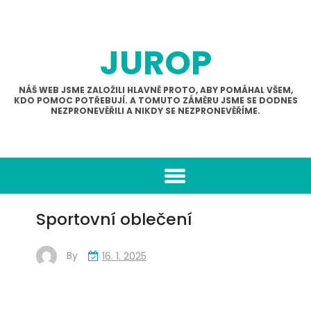
Skip
to
content
JUROP
NÁŠ WEB JSME ZALOŽILI HLAVNĚ PROTO, ABY POMÁHAL VŠEM,
KDO POMOC POTŘEBUJÍ. A TOMUTO ZÁMĚRU JSME SE DODNES
NEZPRONEVĚŘILI A NIKDY SE NEZPRONEVĚŘÍME.
Sportovní oblečení
By
16. 1. 2025