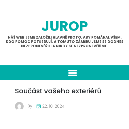
Skip
to
content
JUROP
NÁŠ WEB JSME ZALOŽILI HLAVNĚ PROTO, ABY POMÁHAL VŠEM,
KDO POMOC POTŘEBUJÍ. A TOMUTO ZÁMĚRU JSME SE DODNES
NEZPRONEVĚŘILI A NIKDY SE NEZPRONEVĚŘÍME.
Součást vašeho exteriérů
By
22. 10. 2024