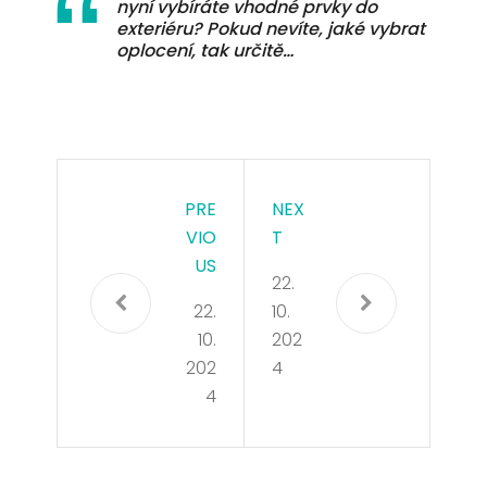
nyní vybíráte vhodné prvky do
exteriéru? Pokud nevíte, jaké vybrat
oplocení, tak určitě…
PRE
NEX
VIO
T
US
22.
22.
10.
10.
202
202
4
4