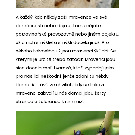
A každý, kdo někdy zažil mravence ve své
domácnosti nebo dejme tomu nějaké
potravinářské provozovně nebo jiném objektu,
už o nich smýšlel a smýšlí docela jinak. Pro
někoho takového už jsou mravenci škůdci. Se
kterými je určitě třeba zatočit.
Mravenci jsou
sice docela malí tvorové, kteří vypadají jako
pro nás lidi neškodní, jenže zdání tu někdy
klame. A právě ve chvílích, kdy se takoví
mravenci zabydlí u nás doma, jdou žerty
stranou a tolerance k nim mizí.