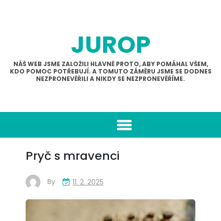
Skip
to
content
JUROP
NÁŠ WEB JSME ZALOŽILI HLAVNĚ PROTO, ABY POMÁHAL VŠEM,
KDO POMOC POTŘEBUJÍ. A TOMUTO ZÁMĚRU JSME SE DODNES
NEZPRONEVĚŘILI A NIKDY SE NEZPRONEVĚŘÍME.
Pryč s mravenci
By
11. 2. 2025