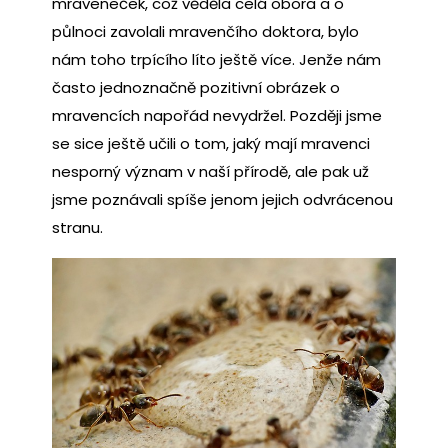
mraveneček, což věděla celá obora a o
půlnoci zavolali mravenčího doktora, bylo
nám toho trpícího líto ještě více.
Jenže nám
často jednoznačně pozitivní obrázek o
mravencích napořád nevydržel. Později jsme
se sice ještě učili o tom, jaký mají mravenci
nesporný význam v naší přírodě, ale pak už
jsme poznávali spíše jenom jejich odvrácenou
stranu.