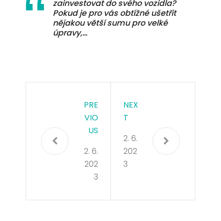
zainvestovat do svého vozidla?
Pokud je pro vás obtížné ušetřit
nějakou větší sumu pro velké
úpravy,…
PRE
NEX
VIO
T
US
2. 6.
2. 6.
202
202
3
3