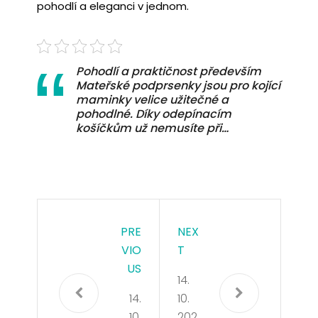
pohodlí a eleganci v jednom.
Pohodlí a praktičnost především
Mateřské podprsenky jsou pro kojící
maminky velice užitečné a
pohodlné. Díky odepínacím
košíčkům už nemusíte při…
PRE
NEX
VIO
T
US
14.
14.
10.
10.
202