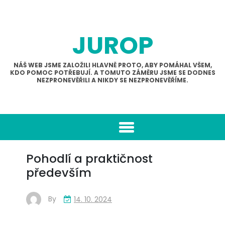
Skip
to
content
JUROP
NÁŠ WEB JSME ZALOŽILI HLAVNĚ PROTO, ABY POMÁHAL VŠEM,
KDO POMOC POTŘEBUJÍ. A TOMUTO ZÁMĚRU JSME SE DODNES
NEZPRONEVĚŘILI A NIKDY SE NEZPRONEVĚŘÍME.
Pohodlí a praktičnost
především
By
14. 10. 2024