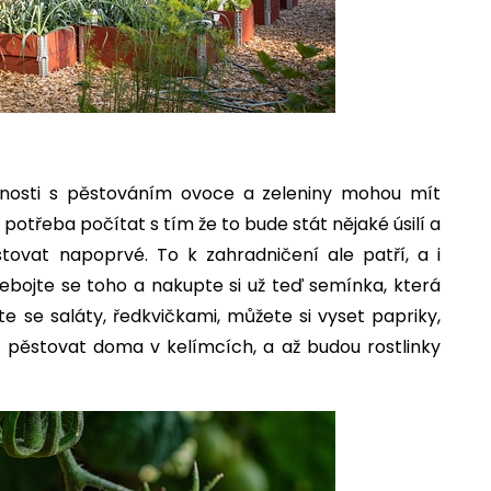
šenosti s pěstováním ovoce a zeleniny mohou mít
potřeba počítat s tím že to bude stát nějaké úsilí a
ovat napoprvé. To k zahradničení ale patří, a i
Nebojte se toho a nakupte si už teď semínka, která
e se saláty, ředkvičkami, můžete si vyset papriky,
e pěstovat doma v kelímcích, a až budou rostlinky