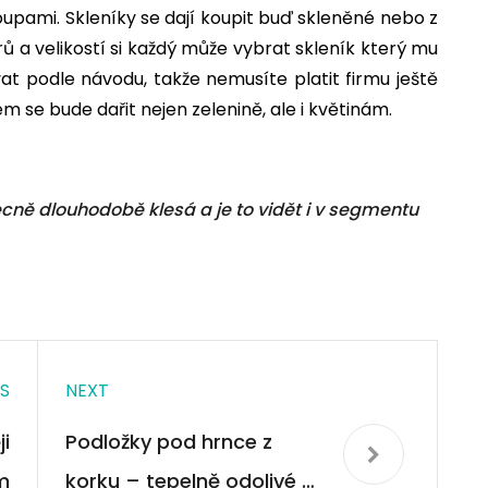
oupami. Skleníky se dají koupit buď skleněné nebo z
 a velikostí si každý může vybrat skleník který mu
at podle návodu, takže nemusíte platit firmu ještě
ém se bude dařit nejen zelenině, ale i květinám.
cně dlouhodobě klesá a je to vidět i v segmentu
S
NEXT
i
Podložky pod hrnce z
m
korku – tepelně odolivé a