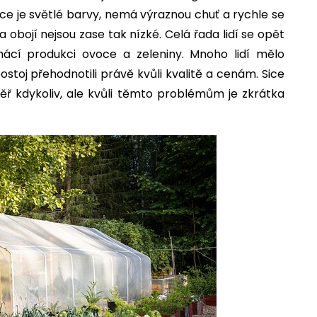
voce je světlé barvy, nemá výraznou chuť a rychle se
za obojí nejsou zase tak nízké. Celá řada lidí se opět
cí produkci ovoce a zeleniny. Mnoho lidí mělo
stoj přehodnotili právě kvůli kvalitě a cenám. Sice
měř kdykoliv, ale kvůli těmto problémům je zkrátka