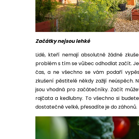
Začátky nejsou lehké
Lidé, kteří nemají absolutně žádné zku
problém s tím se vůbec odhodlat začít. Je 
čas, a ne všechno se vám podaří vypěst
zkušení pěstitelé někdy zažijí neúspěch. 
jsou vhodná pro začátečníky. Začít můžet
rajčata a kedlubny. To všechno si budet
dostatečně velké, přesadíte je do záhonů.