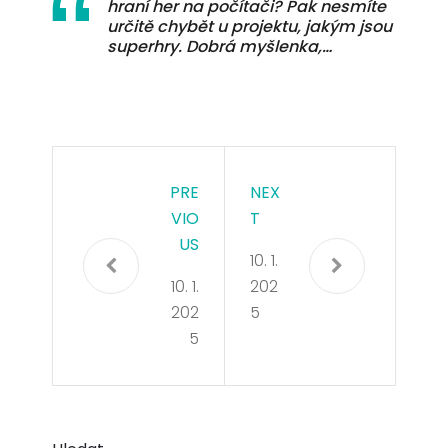
hraní her na počítači? Pak nesmíte
určitě chybět u projektu, jakým jsou
superhry. Dobrá myšlenka,…
PRE
NEX
VIO
T
US
10. 1.
10. 1.
202
202
5
5