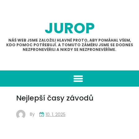
Skip
to
content
JUROP
NÁŠ WEB JSME ZALOŽILI HLAVNĚ PROTO, ABY POMÁHAL VŠEM,
KDO POMOC POTŘEBUJÍ. A TOMUTO ZÁMĚRU JSME SE DODNES
NEZPRONEVĚŘILI A NIKDY SE NEZPRONEVĚŘÍME.
Nejlepší časy závodů
By
10. 1. 2025