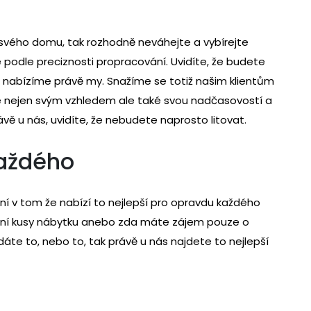
svého domu, tak rozhodně neváhejte a vybírejte
é podle preciznosti propracování. Uvidíte, že budete
 nabízíme právě my. Snažíme se totiž našim klientům
me nejen svým vzhledem ale také svou nadčasovostí a
vě u nás, uvidíte, že nebudete naprosto litovat.
každého
ní v tom že nabízí to nejlepší pro opravdu každého
xusní kusy nábytku anebo zda máte zájem pouze o
dáte to, nebo to, tak právě u nás najdete to nejlepší