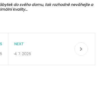
í nábytek do svého domu, tak rozhodně neváhejte a
imální kvality…
S
NEXT
25
4. 7. 2025