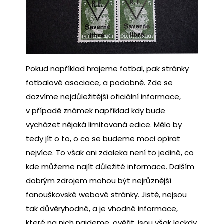
Pokud například hrajeme fotbal, pak stránky
fotbalové asociace, a podobně. Zde se
dozvíme nejdůležitější oficiální informace,
v případě známek například kdy bude
vycházet nějaká limitovaná edice. Mělo by
tedy jít o to, o co se budeme moci opírat
nejvíce. To však ani zdaleka není to jediné, co
kde můžeme najít důležité informace. Dalším
dobrým zdrojem mohou být nejrůznější
fanouškovské webové stránky. Jistě, nejsou
tak důvěryhodné, a je vhodné informace,
které na nich najdeme, ověřit, jsou však leckdy