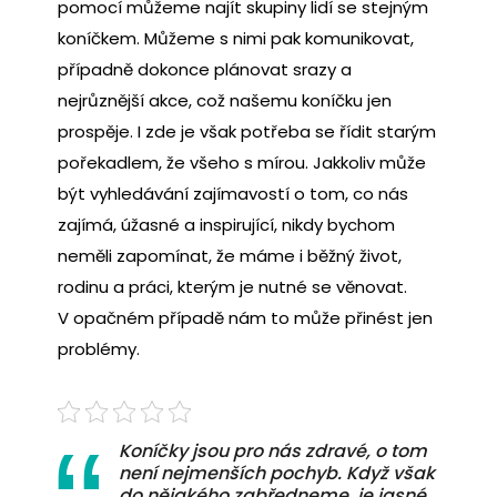
pomocí můžeme najít skupiny lidí se stejným
koníčkem. Můžeme s nimi pak komunikovat,
případně dokonce plánovat srazy a
nejrůznější akce, což našemu koníčku jen
prospěje. I zde je však potřeba se řídit starým
pořekadlem, že všeho s mírou. Jakkoliv může
být vyhledávání zajímavostí o tom, co nás
zajímá, úžasné a inspirující, nikdy bychom
neměli zapomínat, že máme i běžný život,
rodinu a práci, kterým je nutné se věnovat.
V opačném případě nám to může přinést jen
problémy.
Koníčky jsou pro nás zdravé, o tom
není nejmenších pochyb. Když však
do nějakého zabředneme, je jasné,