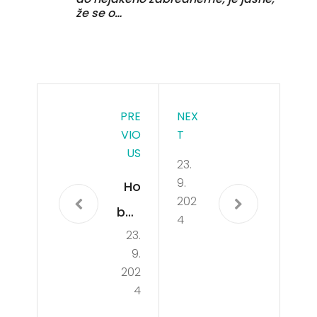
že se o…
PRE
NEX
VIO
T
US
23.
9.
Ho
202
bby
4
23.
s
9.
úna
202
vou
4