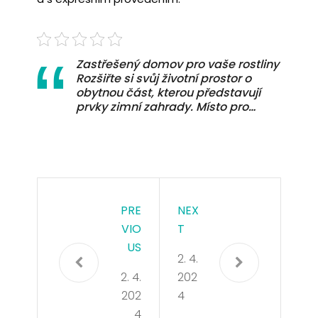
Zastřešený domov pro vaše rostliny
Rozšiřte si svůj životní prostor o
obytnou část, kterou představují
prvky zimní zahrady. Místo pro…
PRE
NEX
VIO
T
US
2. 4.
2. 4.
202
202
4
4