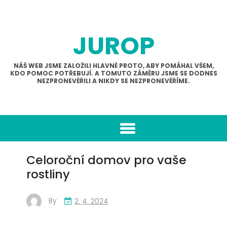
Skip
to
content
JUROP
NÁŠ WEB JSME ZALOŽILI HLAVNĚ PROTO, ABY POMÁHAL VŠEM,
KDO POMOC POTŘEBUJÍ. A TOMUTO ZÁMĚRU JSME SE DODNES
NEZPRONEVĚŘILI A NIKDY SE NEZPRONEVĚŘÍME.
Celoroční domov pro vaše
rostliny
By
2. 4. 2024